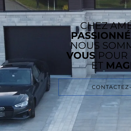
CHEZ AM
PASSIONNÉ
NOUS SOM
VOUS
POUR 
ET
MAG
CONTACTEZ-