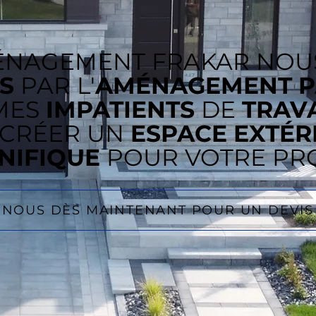
ÉNAGEMENT FRAKAR NOU
S
PAR L'
AMÉNAGEMENT P
MES
IMPATIENTS
DE
TRAV
CRÉER UN
ESPACE EXTÉR
NIFIQUE
POUR VOTRE PRO
NOUS DÈS MAINTENANT POUR UN DEVIS