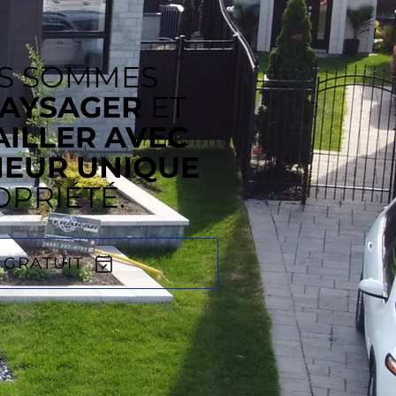
S SOMMES
AYSAGER
ET
AILLER AVEC
IEUR UNIQUE
PRIÉTÉ.
 GRATUIT