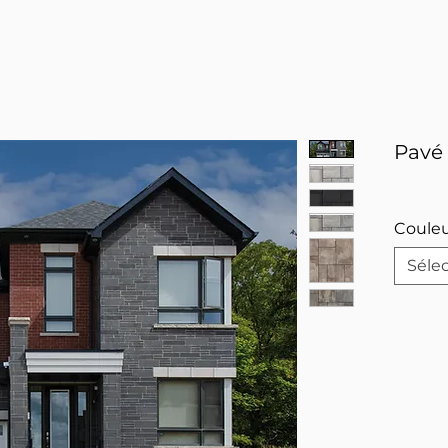
Pavé
Coule
Séle