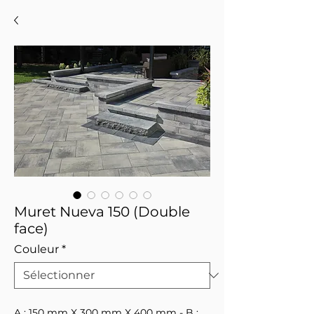
Muret Nueva 150 (Double
face)
Couleur
*
A : 150 mm X 300 mm X 400 mm - B :