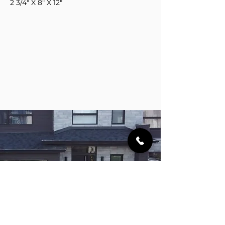
2 3/4" X 8" X 12"
CHEZ AMÉNAGEMENT FRAKAR
NOUS SOMMES
PASSIONNÉS
PAR
L'
AMÉNAGEMENT PAYSAGER
ET
NOUS SOMMES
IMPATIENTS
DE
TRAVAILLER AVEC VOUS
POUR
CRÉER UN
ESPACE EXTÉRIEUR
UNIQUE
ET
MAGNIFIQUE
POUR